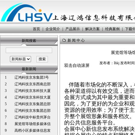
首页
|
企业简介
|
产品展示
|
解决方案
|
经典案例
|
下载
新 闻 中 心
新闻搜索
展览馆等场
发布者：lhkj 发布时间：20
双击自动滚屏
最新新闻
1
辽鸿科技京东集团3号
伴随着市场化的不断深入，
2
辽鸿科技京东西南总部
各种渠道得以有效交流，进而
3
辽鸿科技京东科技大厦
会展方式成为其中最为重要和
4
辽鸿科技京东科技大厦
因此，为了更好的为企业和观
5
辽鸿科技京东集团总部
资源的使用效率；为了便于主
6
辽鸿科技京东集团总部
升整个展馆形象和服务档次。
7
辽鸿科技中标贵州茅台
的公共信息服务平台。
8
展览馆等场馆多媒体信
会展中心新信息发布系统解决
9
高档小区多媒体信息发