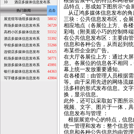
根据会展中心的特点和网络条
10
酒店多媒体信息发布系
品特点，形成如下图所示“会
热门新闻
点击
从辽鸿多媒体信息发布的角
三块：公共信息发布区，会展
展览馆等场馆多媒体信
58832
相应地点（各展位上方、各楼
商场多媒体信息发布系
56729
彩电（附美观小巧的控制终端
高档小区多媒体信息发
55552
在公共信息发布区：主要由管
酒店多媒体信息发布系
55392
信息和各种公告，从而起到统
学校多媒体信息发布系
55266
布某些企业的广告。
连锁店多媒体信息发布
54325
在大厅各展位上方：通过大屏
机场多媒体信息发布系
50771
息。各展位的信息各不相同，
旅游多媒体信息发布系
45991
幕上统一发放重要通知。
银行多媒体信息发布系
44363
在各楼层：由管理人员根据需
写字楼多媒体信息发布
43904
等。由于采用先进的网络流媒
活多样的形式发布信息。文字
换，显示信息。
此外，还可以采取如下图所示
视频、文字、图片于一体，具
信息发布与管理 ：
根据展览中心的特点，信息
统一管理和发布：整个信息管
信息和各种公告信息均由管理