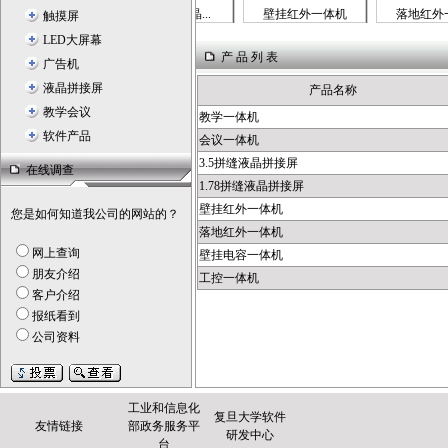
拼缝液晶拼...
1.78拼缝液晶...
壁挂红外一体机
落地红外一体
触摸屏
LED大屏幕
产 品 列 表
广告机
液晶拼接屏
产品名称
教学会议
教学一体机
软件产品
会议一体机
3.5拼缝液晶拼接屏
在线调查
1.78拼缝液晶拼接屏
壁挂红外一体机
您是如何知道我公司的网站的？
落地红外一体机
网上查询
壁挂电容一体机
朋友介绍
工控一体机
客户介绍
报纸看到
公司资料
工业和信息化
复旦大学软件
友情链接
部政务服务平
研发中心
台