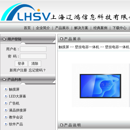
首页
|
企业简介
|
产品展示
|
解决方案
|
经典案例
|
下载中心
|
产 品 展 示
用户登陆
触摸屏
>>
壁挂电容一体机
>> 壁挂电容一体机
用户名：
密 码：
新用户注册
忘记密码？
产品列表
触摸屏
LED大屏幕
广告机
液晶拼接屏
教学会议
软件产品
产 品 说 明