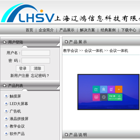
首页
|
企业简介
|
产品展示
|
解决方案
|
经典案例
|
下载中心
|
产 品 展 示
用户登陆
教学会议
>>
会议一体机
>> 会议一体机
用户名：
密 码：
新用户注册
忘记密码？
产品列表
触摸屏
LED大屏幕
广告机
液晶拼接屏
教学会议
软件产品
产 品 说 明