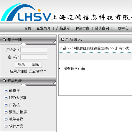
首页
|
企业简介
|
产品展示
|
解决方案
|
经典案例
|
下载中心
|
产 品 展 示
用户登陆
产品
>>
濞戝弶娅犻幏鍏煎复鐏?
>> 所有小类
用户名：
密 码：
没有任何产品
新用户注册
忘记密码？
产品列表
触摸屏
LED大屏幕
广告机
液晶拼接屏
教学会议
软件产品